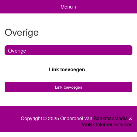
Menu +
Overige
Overige
Link toevoegen
Link toevoegen
Copyright © 2025 Onderdeel van
BaakmanMedia
&
Vrolijk Internet Services